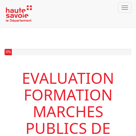
Toggl
Vous avez complété 0% de ce questionnaire.
0%
EVALUATION
FORMATION
MARCHES
PUBLICS DE